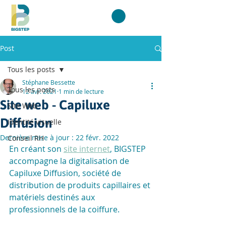
Post
Tous les posts
Stéphane Bessette
Tous les posts
12 avr. 2021
1 min de lecture
Site web - Capiluxe
Site Web
Diffusion
Identité visuelle
Dernière mise à jour :
22 févr. 2022
Conseil RH
En créant son 
site internet
, BIGSTEP 
accompagne la digitalisation de 
Capiluxe Diffusion, société de 
distribution de produits capillaires et 
matériels destinés aux 
professionnels de la coiffure.