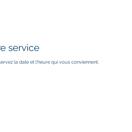
ueil
À propos
Contact
Services
Réalisations
e service
servez la date et l'heure qui vous conviennent.